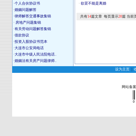
·
个人合伙协议书
·
欲罢不能是离婚
·
婚姻问题解答
·
律师解答交通事故集锦
共有
14
篇文章 每页显示
20
篇 当前
·
房地产问题集锦
·
有关劳动问题解答集锦
·
借款协议
·
投资入股协议书范本
·
大连市公安局电话
·
大连市中级人民法院电话..
·
婚姻法有关房产问题律师..
设为主页
|
网站备案