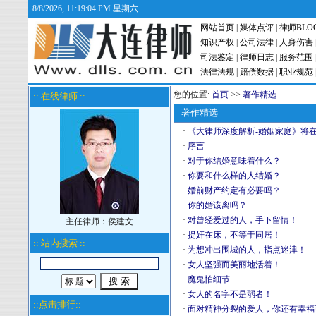
8/8/2026, 11:19:05 PM 星期六
网站首页
|
媒体点评
|
律师BLO
知识产权
|
公司法律
|
人身伤害
司法鉴定
|
律师日志
|
服务范围
法律法规
|
赔偿数据
|
职业规范
您的位置:
首页
>>
著作精选
:: 在线律师 ::
著作精选
·
《大律师深度解析-婚姻家庭》将
·
序言
·
对于你结婚意味着什么？
·
你要和什么样的人结婚？
·
婚前财产约定有必要吗？
·
你的婚该离吗？
·
对曾经爱过的人，手下留情！
主任律师：侯建文
·
捉奸在床，不等于同居！
:: 站内搜索 ::
·
为想冲出围城的人，指点迷津！
·
女人坚强而美丽地活着！
·
魔鬼怕细节
·
女人的名字不是弱者！
::点击排行::
·
面对精神分裂的爱人，你还有幸福