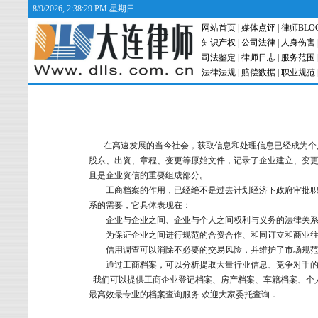
8/9/2026, 2:38:29 PM 星期日
网站首页
|
媒体点评
|
律师BLO
知识产权
|
公司法律
|
人身伤害
司法鉴定
|
律师日志
|
服务范围
法律法规
|
赔偿数据
|
职业规范
在高速发展的当今社会，获取信息和处理信息已经成为个人
股东、出资、章程、变更等原始文件，记录了企业建立、变
且是企业资信的重要组成部分。
工商档案的作用，已经绝不是过去计划经济下政府审批职能
系的需要，它具体表现在：
企业与企业之间、企业与个人之间权利与义务的法律关系
为保证企业之间进行规范的合资合作、和同订立和商业
信用调查可以消除不必要的交易风险，并维护了市场规范
通过工商档案，可以分析提取大量行业信息、竞争对手的
我们可以提供工商企业登记档案、房产档案、车籍档案、个
最高效最专业的档案查询服务.欢迎大家委托查询．