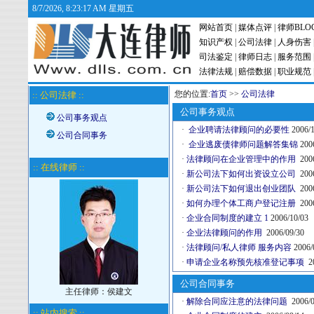
8/7/2026, 8:23:17 AM 星期五
网站首页
|
媒体点评
|
律师BLO
知识产权
|
公司法律
|
人身伤害
司法鉴定
|
律师日志
|
服务范围
法律法规
|
赔偿数据
|
职业规范
您的位置:
首页
>>
公司法律
:: 公司法律 ::
公司事务观点
公司事务观点
·
企业聘请法律顾问的必要性
2006/1
公司合同事务
·
企业逃废债律师问题解答集锦
2006
·
法律顾问在企业管理中的作用
2006
:: 在线律师 ::
·
新公司法下如何出资设立公司
2006
·
新公司法下如何退出创业团队
2006
·
如何办理个体工商户登记注册
2006
·
企业合同制度的建立 1
2006/10/03
·
企业法律顾问的作用
2006/09/30
·
法律顾问/私人律师 服务内容
2006/
·
申请企业名称预先核准登记事项
2
公司合同事务
主任律师：侯建文
·
解除合同应注意的法律问题
2006/0
:: 站内搜索 ::