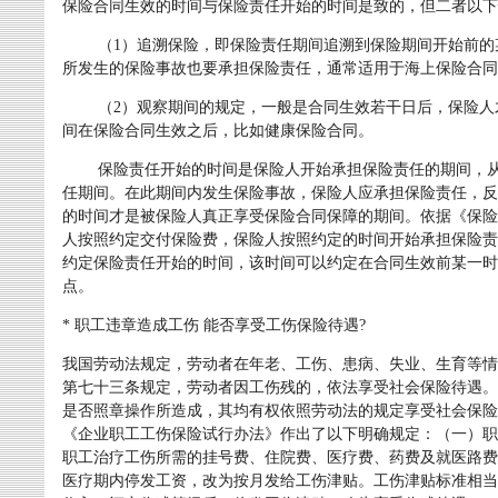
保险合同生效的时间与保险责任开始的时间是致的，但二者以下
（1）追溯保险，即保险责任期间追溯到保险期间开始前的
所发生的保险事故也要承担保险责任，通常适用于海上保险合同
（2）观察期间的规定，一般是合同生效若干日后，保险人
间在保险合同生效之后，比如健康保险合同。
保险责任开始的时间是保险人开始承担保险责任的期间，从
任期间。在此期间内发生保险事故，保险人应承担保险责任，反
的时间才是被保险人真正享受保险合同保障的期间。依据《保险
人按照约定交付保险费，保险人按照约定的时间开始承担保险责
约定保险责任开始的时间，该时间可以约定在合同生效前某一时
点。
* 职工违章造成工伤 能否享受工伤保险待遇?
我国劳动法规定，劳动者在年老、工伤、患病、失业、生育等情
第七十三条规定，劳动者因工伤残的，依法享受社会保险待遇。
是否照章操作所造成，其均有权依照劳动法的规定享受社会保险
《企业职工工伤保险试行办法》作出了以下明确规定：（一）职
职工治疗工伤所需的挂号费、住院费、医疗费、药费及就医路费
医疗期内停发工资，改为按月发给工伤津贴。工伤津贴标准相当