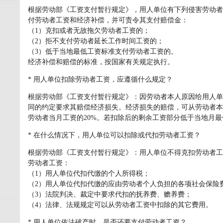
根据劳动部《工资支付暂行规定》，用人单位有下列侵害劳动者
付劳动者工资和经济补偿，并可责令其支付赔偿金：
（1）克扣或者无故拖欠劳动者工资的；
（2）拒不支付劳动者延长工作时间工资的；
（3）低于当地最低工资标准支付劳动者工资的。
经济补偿和赔偿的标准，按国家有关规定执行。
* 用人单位扣除劳动者工资，应遵循什么规定？
根据劳动部《工资支付暂行规定》：因劳动者本人原因给用人单
同的约定要求其赔偿经济损失。经济损失的赔偿，可从劳动者本
劳动者当月工资的20%。若扣除后的剩余工资部分低于当地月
* 在什么情况下，用人单位可以扣除或代扣劳动者工资？
根据劳动部《工资支付暂行规定》：用人单位不得克扣劳动者工
劳动者工资：
（1）用人单位代扣代缴的个人所得税；
（2）用人单位代扣代缴的应由劳动者个人负担的各项社会保险
（3）法院判决、裁定中要求代扣的抚养费、赡养费；
（4）法律、法规规定可以从劳动者工资中扣除的其它费用。
* 用人单位依法破产时，是否还要支付劳动者工资？