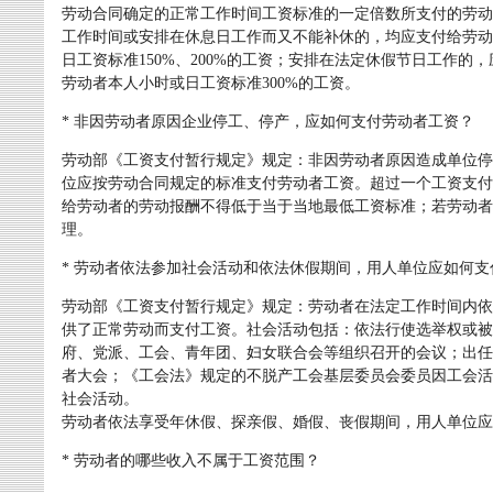
劳动合同确定的正常工作时间工资标准的一定倍数所支付的劳动
工作时间或安排在休息日工作而又不能补休的，均应支付给劳动
日工资标准150%、200%的工资；安排在法定休假节日工作
劳动者本人小时或日工资标准300%的工资。
* 非因劳动者原因企业停工、停产，应如何支付劳动者工资？
劳动部《工资支付暂行规定》规定：非因劳动者原因造成单位停
位应按劳动合同规定的标准支付劳动者工资。超过一个工资支付
给劳动者的劳动报酬不得低于当于当地最低工资标准；若劳动者
理。
* 劳动者依法参加社会活动和依法休假期间，用人单位应如何支
劳动部《工资支付暂行规定》规定：劳动者在法定工作时间内依
供了正常劳动而支付工资。社会活动包括：依法行使选举权或被
府、党派、工会、青年团、妇女联合会等组织召开的会议；出任
者大会；《工会法》规定的不脱产工会基层委员会委员因工会活
社会活动。
劳动者依法享受年休假、探亲假、婚假、丧假期间，用人单位应
* 劳动者的哪些收入不属于工资范围？