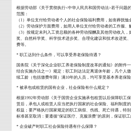
根据劳动部《关于贯彻执行<中华人民共和国劳动法>若干问题
范围：
（1）单位支付给劳动者个人的社会保险福利费用，如丧葬抚恤
（2）劳动保护方面费用，如用人单位支付给劳动者的工作服、
（3）按规定未列入工资总额的各种劳动报酬及其他劳动收入，
奖、自然科学奖、科学技术进步奖、合理化建议和技术改进奖、
费等。
* 职工达到什么条件，可以享受养老保险待遇？
国务院《关于深化企业职工养老保险制度改革的通知》的附件一
结合实施办法之一》规定：职工到达法定离退休年龄，凡个人缴
续工龄（包括缴费年限）满10年的人员，均可享受基本养老保
* 被承包或租赁的国有企业，社会保险有什么规定？
根据1992年劳动部《关于国营企业实施承包租赁以后保障职工
赁后，承包人或租赁人应当把执行国家的社会保险、福利制度的
权益；要严格执行国家规定的职工病假、伤残、死亡待遇，特别
标准甚至取消：要遵循“保证医疗、克服浪费”的原则，保证职
* 企业破产时职工社会保险待遇有什么保障？