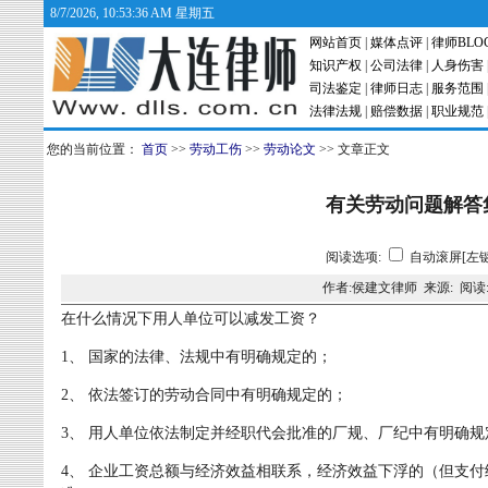
8/7/2026, 10:53:37 AM 星期五
网站首页
|
媒体点评
|
律师BLO
知识产权
|
公司法律
|
人身伤害
司法鉴定
|
律师日志
|
服务范围
法律法规
|
赔偿数据
|
职业规范
您的当前位置：
首页
>>
劳动工伤
>>
劳动论文
>> 文章正文
有关劳动问题解答
阅读选项:
自动滚屏[左键
作者:侯建文律师 来源: 阅读
在什么情况下用人单位可以减发工资？
1、 国家的法律、法规中有明确规定的；
2、 依法签订的劳动合同中有明确规定的；
3、 用人单位依法制定并经职代会批准的厂规、厂纪中有明确规
4、 企业工资总额与经济效益相联系，经济效益下浮的（但支