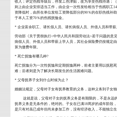
收入；评定伤残等级后，停发工伤津贴，改为享受伤残待遇；（
则上由企业安排适当工作，由企业一次性发给相当于伤残职工1
资降低时，由所在单位发给工资降低部分的90％的在职伤残补
于本人工资70％的伤残抚恤金。
* 企业富余职工、请长假人员、请长病假人员、外借人员和带
劳动部《关于贯彻执行<中华人民共和国劳动法>若干问题的意
病假人员、外借人员和带薪上学人员，其社会保险费仍按规定由
算为缴费年限。
* 死亡抚恤有哪几种?
死亡抚恤分为一次性抚恤和定期抚恤两种，前者主要用以抚慰死
难；后者则是为了解决长期发生的生活困难问题。
* 父母抚养子女到什么时候为止？
婚姻法规定，父母对子女有抚养教育的义务，这种义务到子女独
这就是说，父母对子女的抚养义务是有期限的，不是永远的。
抚养义务是无条件的，绝对的。子女在已满18周岁的成年阶段
是只有对虽已成年但尚未参加工作，没有经济收入，不能独立生