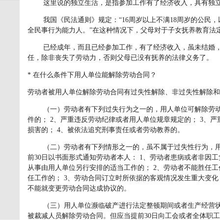
这里说的独立生活，是指参加工作有了经济收入，具有独立
我国《民法通则》规定：“16周岁以上不满18周岁的公民，
全民事行为能力人。”在这种情况下，父母对于子女抚养教育法
已经成年，而且已经参加工作，有了经济收入，虽未结婚，
任，除非丧失了劳动力，否则父母已没有抚养的法律义务了。
* 在什么条件下用人单位能解除劳动合同？
劳动者被用人单位解除劳动合同有过失性解除、非过失性解除和
（一）劳动者有下列过失行为之一的，用人单位可解除劳动合
件的； 2、严重违反劳动纪律或者用人单位规章规定的； 3、
损害的； 4、被依法追究刑事责任或者劳动教养的。
（二）劳动者有下列情形之一的，虽不属于过失性行为，用
前30日以书面形式通知劳动者本人： 1、劳动者患病或者非因
从事由用人单位另行安排的适当工作的； 2、劳动者不能胜任
任工作的； 3、劳动合同订立时所依据的客观情况发生重大变
不能就变更劳动合同达成协议的。
（三）用人单位濒临破产进行法定整顿期间或者生产经营状
被裁减人员解除劳动合同。但应当提前30日向工会或者全体职