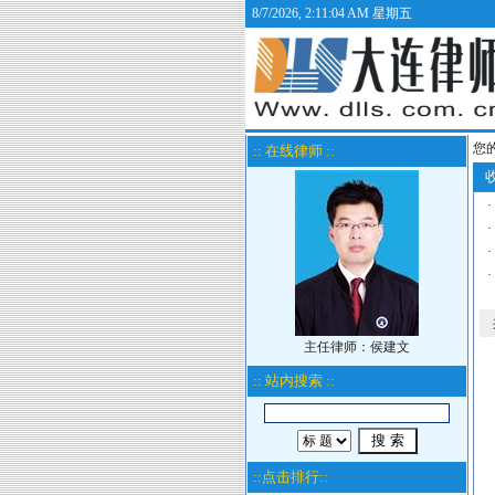
8/7/2026, 2:11:04 AM 星期五
您
:: 在线律师 ::
收
·
·
·
·
主任律师：侯建文
:: 站内搜索 ::
::点击排行::