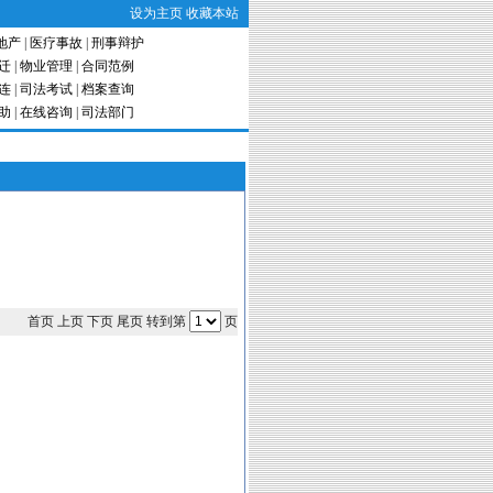
设为主页
收藏本站
地产
|
医疗事故
|
刑事辩护
迁
|
物业管理
|
合同范例
连
|
司法考试
|
档案查询
助
|
在线咨询
|
司法部门
首页 上页 下页 尾页 转到第
页