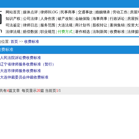
网站首页
|
媒体点评
|
律师BLOG
|
民事商事
|
交通事故
|
婚姻继承
|
劳动工伤
|
房屋
知识产权
|
公司法律
|
人身伤害
|
破产改制
|
金融保险
|
海事商事
|
行政诉讼
|
房屋拆
司法鉴定
|
律师日志
|
服务范围
|
大连法规
|
商计划书
|
股权转让
|
案例集锦
|
投资大
法律法规
|
赔偿数据
|
职业规范
|
付费方式
|
著作精选
|
法制新闻
|
收费标准
|
法律援
的位置:
首页
>>
收费标准
费标准
人民法院诉讼费收费标准
辽宁省律师服务收费标准（暂行）
大连市律师服务收费标准
大连仲裁委员会仲裁收费标准
共有
4
篇文章 每页显示
20
篇 当前页
1
/1