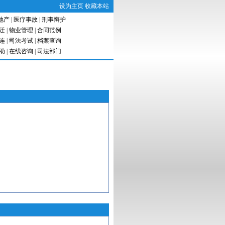
设为主页
收藏本站
地产
|
医疗事故
|
刑事辩护
迁
|
物业管理
|
合同范例
连
|
司法考试
|
档案查询
助
|
在线咨询
|
司法部门