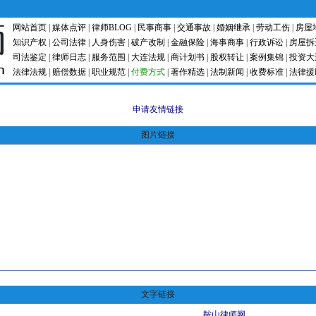
网站首页
|
媒体点评
|
律师BLOG
|
民事商事
|
交通事故
|
婚姻继承
|
劳动工伤
|
房屋
知识产权
|
公司法律
|
人身伤害
|
破产改制
|
金融保险
|
海事商事
|
行政诉讼
|
房屋拆
司法鉴定
|
律师日志
|
服务范围
|
大连法规
|
商计划书
|
股权转让
|
案例集锦
|
投资大
法律法规
|
赔偿数据
|
职业规范
|
付费方式
|
著作精选
|
法制新闻
|
收费标准
|
法律援
申请友情链接
图片链接
文字链接
鞍山律师网