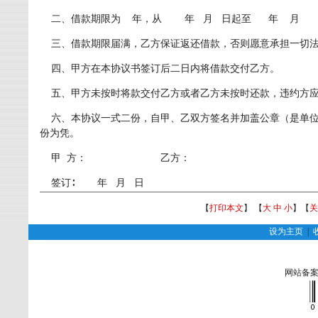
二、借款期限为 年，从 年 月 日起至 年 月 
三、借款期限届满，乙方保证返还借款，否则愿意承担一切法
四、甲方在本协议书签订后二日内将借款交付乙方。
五、甲方未按时将款交付乙方或者乙方未按时还款，违约方应当向守
六、本协议一式二份，自甲、乙双方签名并加盖公章（是单位
份为凭。
甲 方： 乙方：
签订∶ 年 月 日
【
打印本文
】 【
大
中
小
】【
关
设为主页
|
网站备案