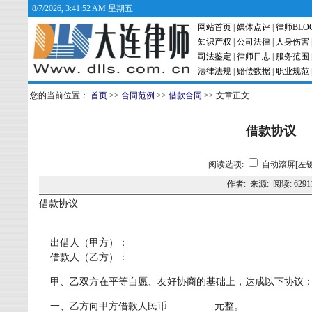
8/7/2026, 3:41:53 AM 星期五
网站首页
|
媒体点评
|
律师BLO
知识产权
|
公司法律
|
人身伤害
司法鉴定
|
律师日志
|
服务范围
法律法规
|
赔偿数据
|
职业规范
您的当前位置：
首页
>>
合同范例
>>
借款合同
>> 文章正文
借款协议
阅读选项:
自动滚屏[左键
作者: 来源: 阅读:
6291
借款协议
出借人（甲方）：
借款人（乙方）：
甲、乙双方在平等自愿、友好协商的基础上，达成以下协议
一、乙方向甲方借款人民币 元整。