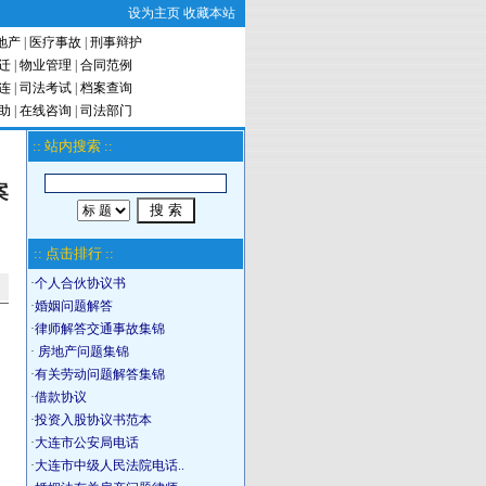
设为主页
收藏本站
地产
|
医疗事故
|
刑事辩护
迁
|
物业管理
|
合同范例
连
|
司法考试
|
档案查询
助
|
在线咨询
|
司法部门
:: 站内搜索 ::
案
:: 点击排行 ::
·
个人合伙协议书
·
婚姻问题解答
·
律师解答交通事故集锦
·
房地产问题集锦
·
有关劳动问题解答集锦
·
借款协议
·
投资入股协议书范本
·
大连市公安局电话
·
大连市中级人民法院电话..