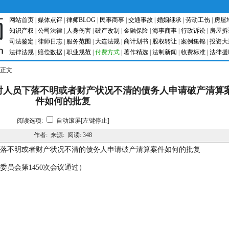
网站首页
|
媒体点评
|
律师BLOG
|
民事商事
|
交通事故
|
婚姻继承
|
劳动工伤
|
房屋
知识产权
|
公司法律
|
人身伤害
|
破产改制
|
金融保险
|
海事商事
|
行政诉讼
|
房屋拆
司法鉴定
|
律师日志
|
服务范围
|
大连法规
|
商计划书
|
股权转让
|
案例集锦
|
投资大
法律法规
|
赔偿数据
|
职业规范
|
付费方式
|
著作精选
|
法制新闻
|
收费标准
|
法律援
章正文
对人员下落不明或者财产状况不清的债务人申请破产清算
件如何的批复
阅读选项:
自动滚屏[左键停止]
作者: 来源: 阅读:
348
落不明或者财产状况不清的债务人申请破产清算案件如何的批复
判委员会第1450次会议通过）