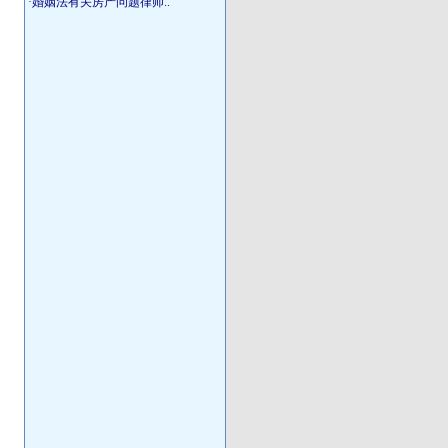
·
婚姻法有关房产问题律师..