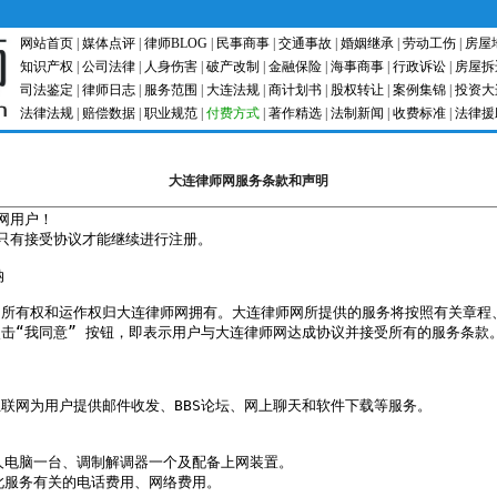
网站首页
|
媒体点评
|
律师BLOG
|
民事商事
|
交通事故
|
婚姻继承
|
劳动工伤
|
房屋
知识产权
|
公司法律
|
人身伤害
|
破产改制
|
金融保险
|
海事商事
|
行政诉讼
|
房屋拆
司法鉴定
|
律师日志
|
服务范围
|
大连法规
|
商计划书
|
股权转让
|
案例集锦
|
投资大
法律法规
|
赔偿数据
|
职业规范
|
付费方式
|
著作精选
|
法制新闻
|
收费标准
|
法律援
大连律师网服务条款和声明