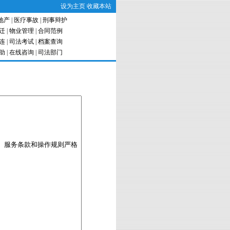
设为主页
收藏本站
地产
|
医疗事故
|
刑事辩护
迁
|
物业管理
|
合同范例
连
|
司法考试
|
档案查询
助
|
在线咨询
|
司法部门